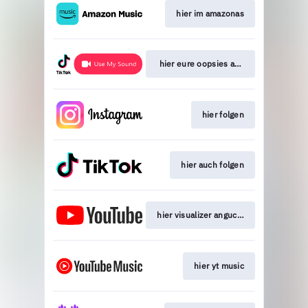
hier im amazonas
hier eure oopsies auf den sound
hier folgen
hier auch folgen
hier visualizer angucken
hier yt music